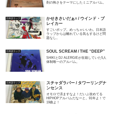
剤の怖さをテーマにしたミニアルバム。
かせきさいだぁ≡ / ウインド・ブ
日本語ラップ
レイカー
すごいポップ。めっちゃいいわ。日本語
ラップからは離れている気もするけど問
題なし。
SOUL SCREAM / THE “DEEP”
日本語ラップ
SHIKIとDJ ALERGIEが在籍していた5人
体制唯一のアルバム。
スチャダラパー / タワーリングナ
日本語ラップ
ンセンス
オモロで済ますなよ！だいぶ攻めてる
HIPHOPアルバムだなーと。91年よ！で
19曲よ！