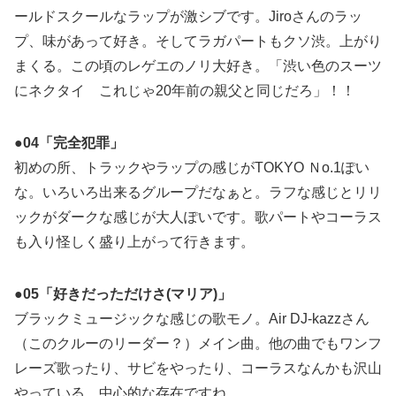
ールドスクールなラップが激シブです。Jiroさんのラッ
プ、味があって好き。そしてラガパートもクソ渋。上がり
まくる。この頃のレゲエのノリ大好き。「渋い色のスーツ
にネクタイ これじゃ20年前の親父と同じだろ」！！
●04「完全犯罪」
初めの所、トラックやラップの感じがTOKYO Ｎo.1ぽい
な。いろいろ出来るグループだなぁと。ラフな感じとリリ
ックがダークな感じが大人ぽいです。歌パートやコーラス
も入り怪しく盛り上がって行きます。
●05「好きだっただけさ(マリア)」
ブラックミュージックな感じの歌モノ。Air DJ-kazzさん
（このクルーのリーダー？）メイン曲。他の曲でもワンフ
レーズ歌ったり、サビをやったり、コーラスなんかも沢山
やっている。中心的な存在ですね。