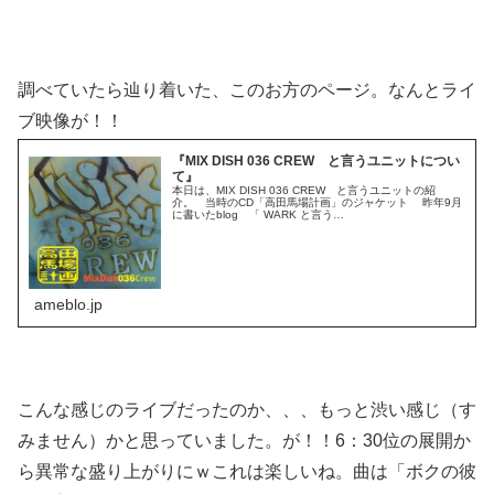
調べていたら辿り着いた、このお方のページ。なんとライ
ブ映像が！！
『MIX DISH 036 CREW と言うユニットについ
て』
本日は、MIX DISH 036 CREW と言うユニットの紹
介。 当時のCD「高田馬場計画」のジャケット 昨年9月
に書いたblog 「 WARK と言う…
ameblo.jp
こんな感じのライブだったのか、、、もっと渋い感じ（す
みません）かと思っていました。が！！6：30位の展開か
ら異常な盛り上がりにｗこれは楽しいね。曲は「ボクの彼