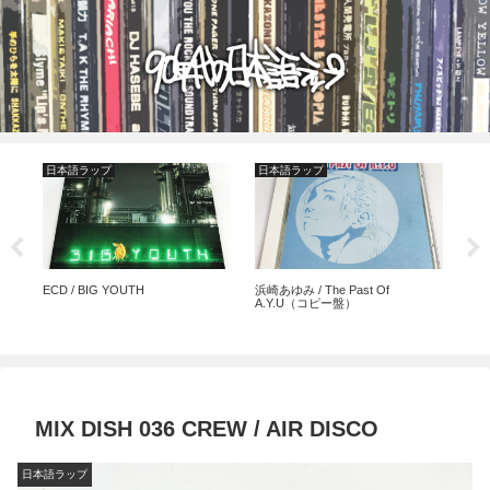
日本語ラップ
日本語ラップ
日本
ECD / BIG YOUTH
浜崎あゆみ / The Past Of
che
A.Y.U（コピー盤）
MIX DISH 036 CREW / AIR DISCO
日本語ラップ