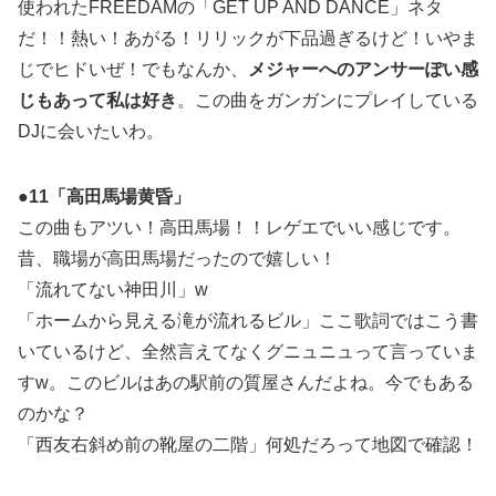
使われたFREEDAMの「GET UP AND DANCE」ネタ
だ！！熱い！あがる！リリックが下品過ぎるけど！いやま
じでヒドいぜ！でもなんか、
メジャーへのアンサーぽい感
じもあって私は好き
。この曲をガンガンにプレイしている
DJに会いたいわ。
●11「高田馬場黄昏」
この曲もアツい！高田馬場！！レゲエでいい感じです。
昔、職場が高田馬場だったので嬉しい！
「流れてない神田川」w
「ホームから見える滝が流れるビル」ここ歌詞ではこう書
いているけど、全然言えてなくグニュニュって言っていま
すw。このビルはあの駅前の質屋さんだよね。今でもある
のかな？
「西友右斜め前の靴屋の二階」何処だろって地図で確認！