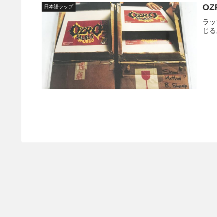
OZ
日本語ラップ
ラッ
じる