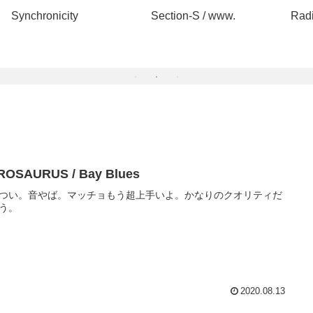
Radical Freaks / 地球人?
スチャダラパー /
N.I.C.E.GUY ～1991
T
NICE GUYS REMIX～
ROSAURUS / Bay Blues
つい。音やば。マッチョもう超上手いよ。かなりのクオリティだ
う。
2020.08.13