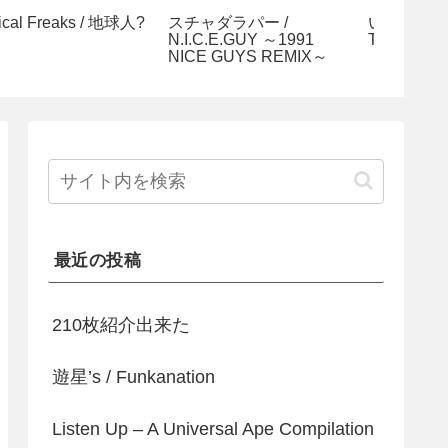
いとうせいこう &
続・悪名
DJ SAC
INNIE PUNX / 建設的
GROUN
最近の投稿
210枚紹介出来た
遊星’s / Funkanation
Listen Up – A Universal Ape Compilation