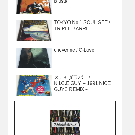
Blusta
TOKYO No.1 SOUL SET /
TRIPLE BARREL
cheyenne / C‐Love
スチャダラパー /
N.I.C.E.GUY ～1991 NICE
GUYS REMIX～