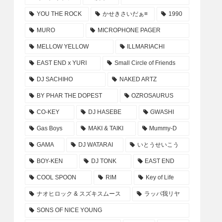
YOU THE ROCK
かせきさいだぁ≡
1990
MURO
MICROPHONE PAGER
MELLOW YELLOW
ILLMARIACHI
EAST END x YURI
Small Circle of Friends
DJ SACHIHO
NAKED ARTZ
BY PHAR THE DOPEST
OZROSAURUS
CO-KEY
DJ HASEBE
GWASHI
Gas Boys
MAKI & TAIKI
Mummy-D
GAMA
DJ WATARAI
いとうせいこう
BOY-KEN
DJ TONK
EAST END
COOL SPOON
RIM
Key of Life
ナオヒロック & スズキスムース
ラッパ我リヤ
SONS OF NICE YOUNG