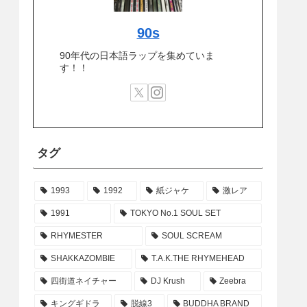
90s
90年代の日本語ラップを集めていま
す！！
タグ
1993
1992
紙ジャケ
激レア
1991
TOKYO No.1 SOUL SET
RHYMESTER
SOUL SCREAM
SHAKKAZOMBIE
T.A.K.THE RHYMEHEAD
四街道ネイチャー
DJ Krush
Zeebra
キングギドラ
脱線3
BUDDHA BRAND