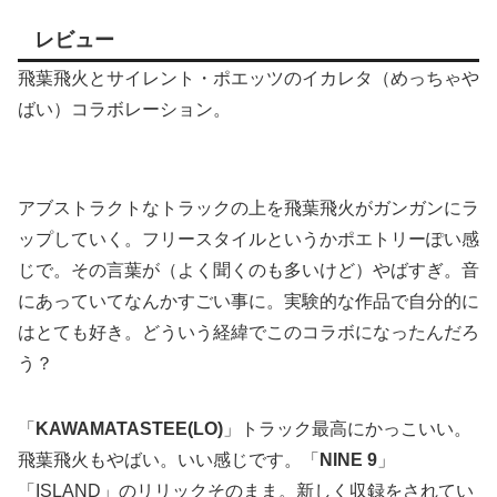
レビュー
飛葉飛火とサイレント・ポエッツのイカレタ（めっちゃや
ばい）コラボレーション。
アブストラクトなトラックの上を飛葉飛火がガンガンにラ
ップしていく。フリースタイルというかポエトリーぽい感
じで。その言葉が（よく聞くのも多いけど）やばすぎ。音
にあっていてなんかすごい事に。実験的な作品で自分的に
はとても好き。どういう経緯でこのコラボになったんだろ
う？
「
KAWAMATASTEE(LO)
」トラック最高にかっこいい。
飛葉飛火もやばい。いい感じです。「
NINE 9
」
「ISLAND」のリリックそのまま。新しく収録をされてい