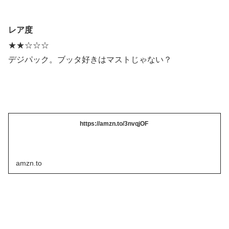
レア度
★★☆☆☆
デジパック。ブッタ好きはマストじゃない？
https://amzn.to/3nvqjOF
amzn.to