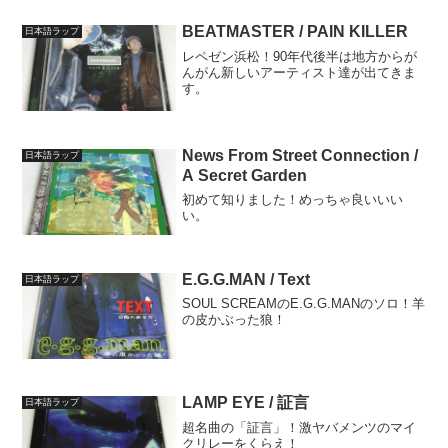
BEATMASTER / PAIN KILLER
日本語ラップ
レペゼン浜松！90年代後半は地方からが
んがん新しいアーティスト達が出てきま
す。
News From Street Connection /
日本語ラップ
A Secret Garden
初めて知りました！めっちゃ良いいい
い。
E.G.G.MAN / Text
日本語ラップ
SOUL SCREAMのE.G.G.MANのソロ！羊
の皮かぶった狼！
LAMP EYE / 証言
日本語ラップ
超名曲の「証言」！激ヤバメンツのマイ
クリレーをくらえ！