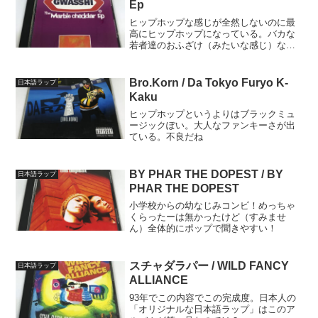
Ep
ヒップホップな感じが全然しないのに最
高にヒップホップになっている。バカな
若者達のおふざけ（みたいな感じ）なん
だけど最高なのです！！奇跡みたいだ
ぜ。
Bro.Korn / Da Tokyo Furyo K-
日本語ラップ
Kaku
ヒップホップというよりはブラックミュ
ージックぽい。大人なファンキーさが出
ている。不良だね
BY PHAR THE DOPEST / BY
日本語ラップ
PHAR THE DOPEST
小学校からの幼なじみコンビ！めっちゃ
くらったーは無かったけど（すみませ
ん）全体的にポップで聞きやすい！
スチャダラパー / WILD FANCY
日本語ラップ
ALLIANCE
93年でこの内容でこの完成度。日本人の
「オリジナルな日本語ラップ」はこのア